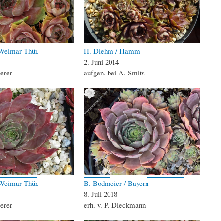
Weimar Thür.
H. Diehm / Hamm
2. Juni 2014
berer
aufgen. bei A. Smits
Weimar Thür.
B. Bodmeier / Bayern
8. Juli 2018
berer
erh. v. P. Dieckmann