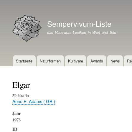
Benutzermenü
Sempervivum-Liste
Branding der Website
das Hauswurz-Lexikon in Wort und Bild
Startseite
Naturformen
Kultivare
Awards
News
Re
Hauptnavigation
Elgar
Züchter*in
Anne E. Adams ( GB )
Jahr
1978
ID