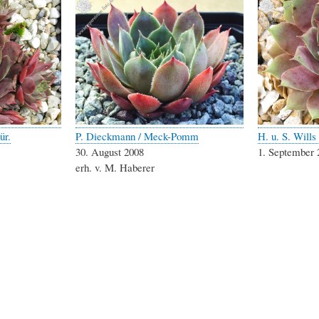
ür.
P. Dieckmann / Meck-Pomm
H. u. S. Wills
30. August 2008
1. September 
erh. v. M. Haberer