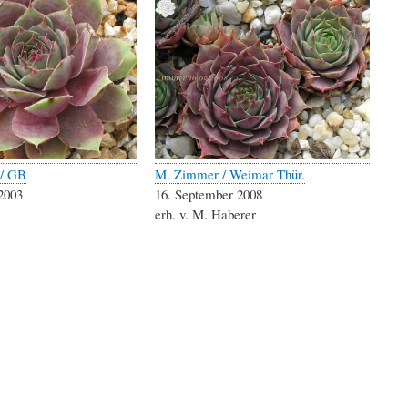
 / GB
M. Zimmer / Weimar Thür.
2003
16. September 2008
erh. v. M. Haberer