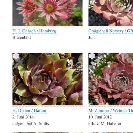
H. J. Gensch / Hamburg
Craigiehall Nursery / G
Blütenbild
Juni
H. Diehm / Hamm
M. Zimmer / Weimar Th
2. Juni 2014
10. Juni 2012
aufgen. bei A. Smits
erh. v. M. Haberer