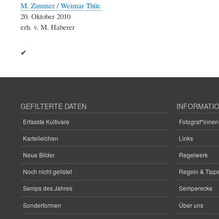
M. Zimmer / Weimar Thür.
20. Oktober 2010
erh. v. M. Haberer
✔
GEFILTERTE DATEN
INFORMATI
Erfasste Kultivare
Fotograf*innen
Karteileichen
Links
Neue Bilder
Regelwerk
Noch nicht gelistet
Regeln & Tipps
Semps des Jahres
Semperecke
Sonderformen
Über uns