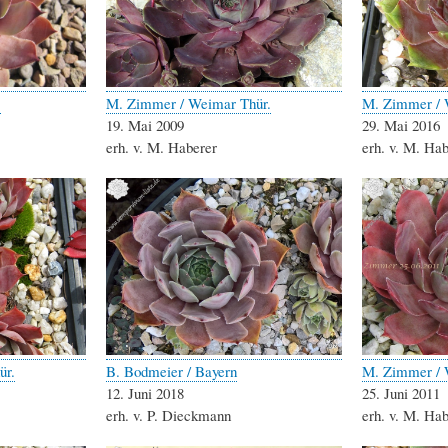
B
M. Zimmer / Weimar Thür.
M. Zimmer / 
19. Mai 2009
29. Mai 2016
erh. v. M. Haberer
erh. v. M. Ha
ür.
B. Bodmeier / Bayern
M. Zimmer / 
12. Juni 2018
25. Juni 2011
erh. v. P. Dieckmann
erh. v. M. Ha