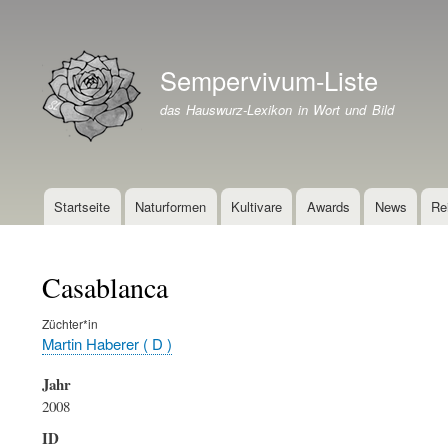
Benutzermenü
Sempervivum-Liste
Branding der Website
das Hauswurz-Lexikon in Wort und Bild
Startseite
Naturformen
Kultivare
Awards
News
Re
Hauptnavigation
Casablanca
Züchter*in
Martin Haberer ( D )
Jahr
2008
ID