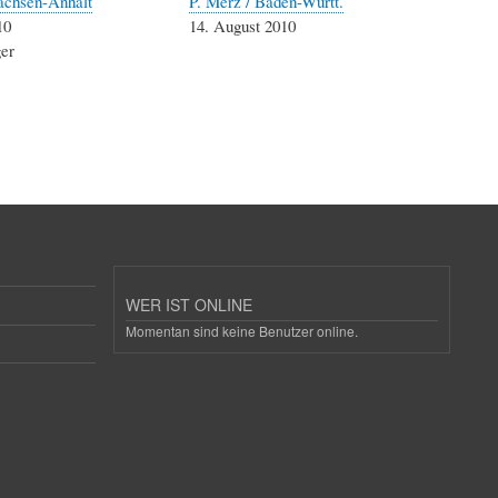
Sachsen-Anhalt
P. Merz / Baden-Württ.
10
14. August 2010
ger
WER IST ONLINE
Momentan sind keine Benutzer online.