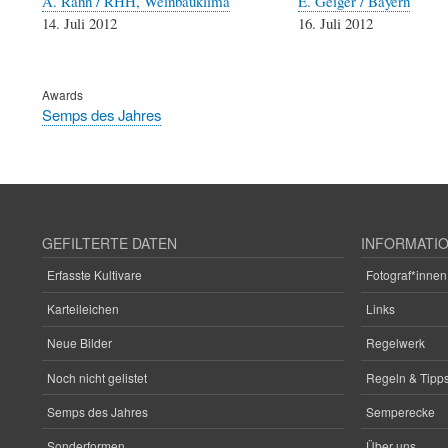
A. Rahn / RHH, Weinbauklima
E. Geiger / Bayern
14. Juli 2012
16. Juli 2012
Awards
Semps des Jahres
GEFILTERTE DATEN
INFORMATI
Erfasste Kultivare
Fotograf*innen
Karteileichen
Links
Neue Bilder
Regelwerk
Noch nicht gelistet
Regeln & Tipps
Semps des Jahres
Semperecke
Sonderformen
Über uns