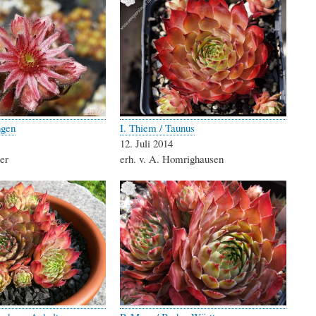
ngen
I. Thiem / Taunus
12. Juli 2014
her
erh. v. A. Homrighausen