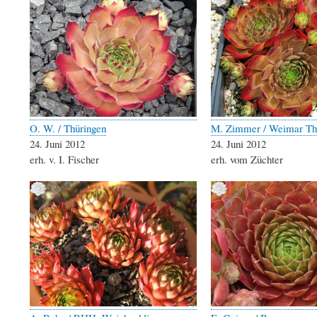
O. W. / Thüringen
M. Zimmer / Weimar Th
24. Juni 2012
24. Juni 2012
erh. v. I. Fischer
erh. vom Züchter