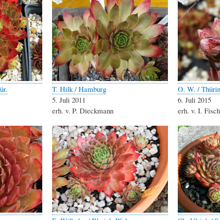
ür.
T. Hilk / Hamburg
O. W. / Thüri
5. Juli 2011
6. Juli 2015
erh. v. P. Dieckmann
erh. v. I. Fisc