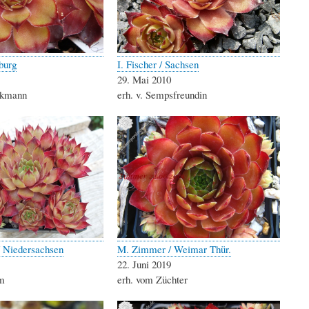
burg
I. Fischer / Sachsen
29. Mai 2010
eckmann
erh. v. Sempsfreundin
 Niedersachsen
M. Zimmer / Weimar Thür.
22. Juni 2019
em
erh. vom Züchter