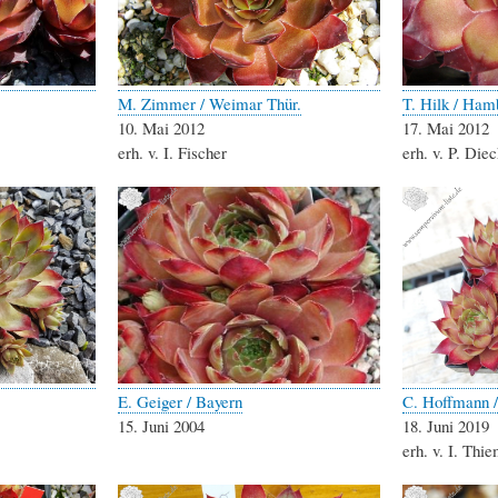
M. Zimmer / Weimar Thür.
T. Hilk / Ham
10. Mai 2012
17. Mai 2012
erh. v. I. Fischer
erh. v. P. Di
E. Geiger / Bayern
C. Hoffmann /
15. Juni 2004
18. Juni 2019
erh. v. I. Thi