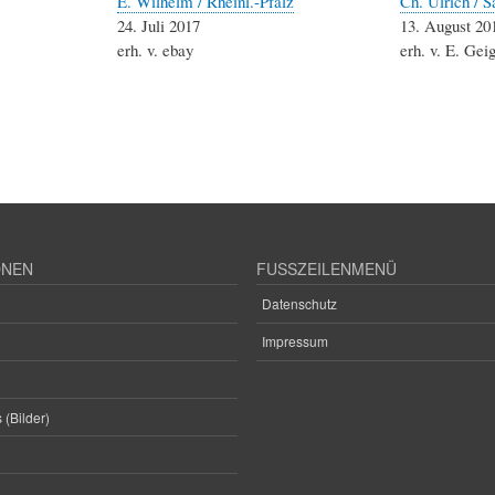
E. Wilhelm / Rheinl.-Pfalz
Ch. Ulrich / 
24. Juli 2017
13. August 20
erh. v. ebay
erh. v. E. Gei
ONEN
FUSSZEILENMENÜ
Datenschutz
Impressum
 (Bilder)