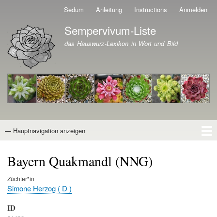
Direkt
Sedum
Anleitung
Instructions
Anmelden
Benutzermenü
zum
Sempervivum-Liste
Inhalt
Branding der Website
das Hauswurz-Lexikon in Wort und Bild
— Hauptnavigation anzeigen
Hauptnavigation
Startseite
Naturformen
Kultivare
Awards
News
Reiseberichte
Wissen von A - Z
Suche
Bayern Quakmandl (NNG)
Züchter*in
Simone Herzog ( D )
ID