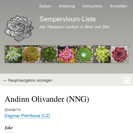
Direkt
Sedum
Anleitung
Instructions
Anmelden
Benutzermenü
zum
Sempervivum-Liste
Inhalt
Branding der Website
das Hauswurz-Lexikon in Wort und Bild
— Hauptnavigation anzeigen
Hauptnavigation
Startseite
Naturformen
Kultivare
Awards
News
Reiseberichte
Wissen von A - Z
Suche
Andinn Olivander (NNG)
Züchter*in
Dagmar Petrlíková (CZ)
Jahr