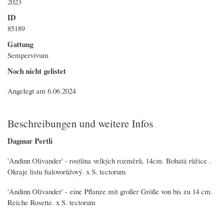
2023
ID
85189
Gattung
Sempervivum
Noch nicht gelistet
Angelegt am 6.06.2024
Beschreibungen und weitere Infos
Dagmar Pertli
'Andinn Olivander' - rostlina velkých rozměrů, 14cm. Bohatá růžice .
Okraje listu fialovorůžový. x S. tectorum
'Andinn Olivander' - eine Pflanze mit großer Größe von bis zu 14 cm.
Reiche Rosette. x S. tectorum