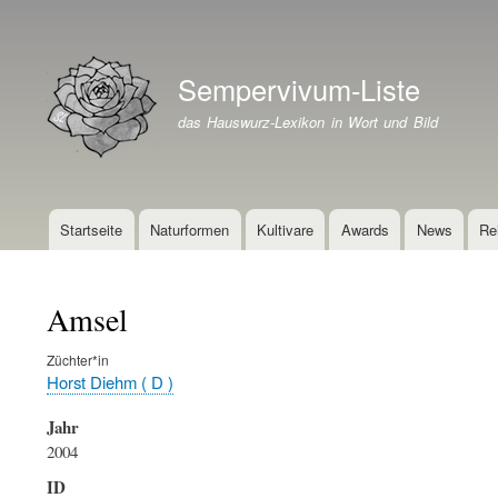
Benutzermenü
Sempervivum-Liste
Branding der Website
das Hauswurz-Lexikon in Wort und Bild
Startseite
Naturformen
Kultivare
Awards
News
Re
Hauptnavigation
Amsel
Züchter*in
Horst Diehm ( D )
Jahr
2004
ID