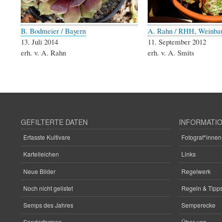
B. Bodmeier / Bayern
A. Rahn / RHH, Weinba
13. Juli 2014
11. September 2012
erh. v. A. Rahn
erh. v. A. Smits
GEFILTERTE DATEN
INFORMATI
Erfasste Kultivare
Fotograf*innen
Karteileichen
Links
Neue Bilder
Regelwerk
Noch nicht gelistet
Regeln & Tipps
Semps des Jahres
Semperecke
Sonderformen
Über uns