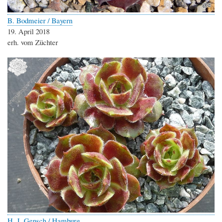
B. Bodmeier / Bayern
19. April 2018
erh. vom Züchter
H. J. Gensch / Hamburg