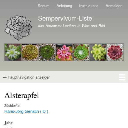
Direkt
Sedum
Anleitung
Instructions
Anmelden
Benutzermenü
zum
Sempervivum-Liste
Inhalt
Branding der Website
das Hauswurz-Lexikon in Wort und Bild
— Hauptnavigation anzeigen
Hauptnavigation
Startseite
Naturformen
Kultivare
Awards
News
Reiseberichte
Wissen von A - Z
Suche
Alsterapfel
Züchter*in
Hans-Jörg Gensch ( D )
Jahr