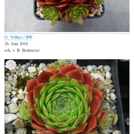
G. Völker / BW
26. Juni 2016
erh. v. B. Bodmeier