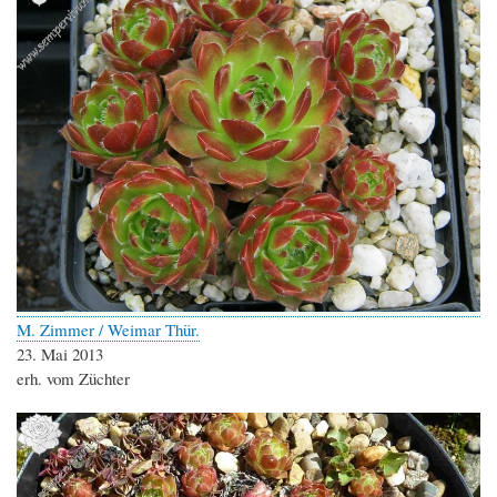
M. Zimmer / Weimar Thür.
23. Mai 2013
erh. vom Züchter