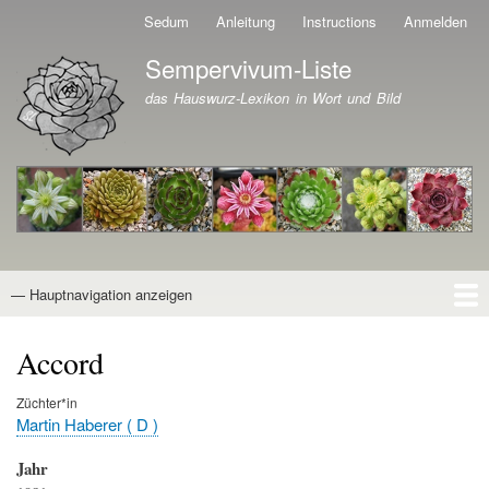
Direkt
Sedum
Anleitung
Instructions
Anmelden
Benutzermenü
zum
Sempervivum-Liste
Inhalt
Branding der Website
das Hauswurz-Lexikon in Wort und Bild
— Hauptnavigation anzeigen
Hauptnavigation
Startseite
Naturformen
Kultivare
Awards
News
Reiseberichte
Wissen von A - Z
Suche
Accord
Züchter*in
Martin Haberer ( D )
Jahr