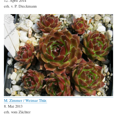
12. April 2014
erh. v. P. Dieckmann
M. Zimmer / Weimar Thür.
8. Mai 2013
erh. vom Züchter