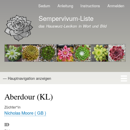
Direkt
Sedum
Anleitung
Instructions
Anmelden
Benutzermenü
zum
Sempervivum-Liste
Inhalt
Branding der Website
das Hauswurz-Lexikon in Wort und Bild
— Hauptnavigation anzeigen
Hauptnavigation
Startseite
Naturformen
Kultivare
Awards
News
Reiseberichte
Wissen von A - Z
Suche
Aberdour (KL)
Züchter*in
Nicholas Moore ( GB )
ID