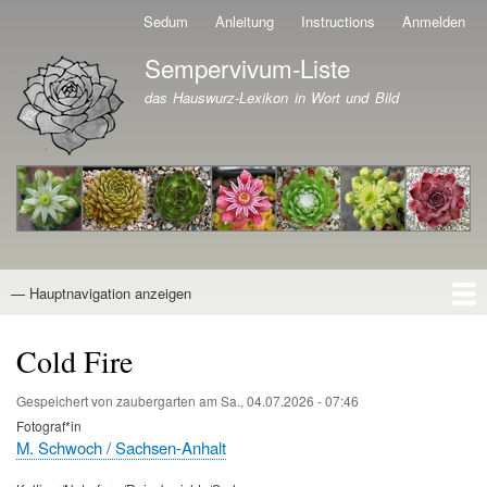
Direkt
Sedum
Anleitung
Instructions
Anmelden
Benutzermenü
zum
Sempervivum-Liste
Inhalt
Branding der Website
das Hauswurz-Lexikon in Wort und Bild
— Hauptnavigation anzeigen
Hauptnavigation
Startseite
Naturformen
Kultivare
Awards
News
Reiseberichte
Wissen von A - Z
Suche
Cold Fire
Gespeichert von
zaubergarten
am
Sa., 04.07.2026 - 07:46
Fotograf*in
M. Schwoch / Sachsen-Anhalt