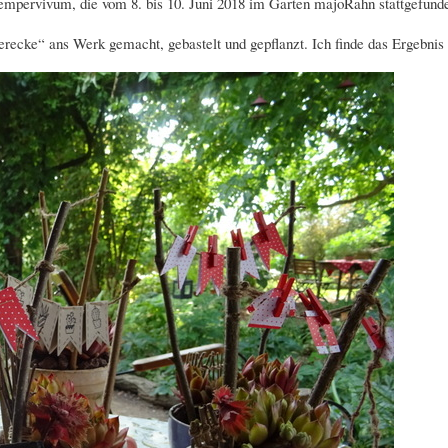
mpervivum, die vom 8. bis 10. Juni 2018 im Garten majoRahn stattgefunden
ecke“ ans Werk gemacht, gebastelt und gepflanzt. Ich finde das Ergebnis 