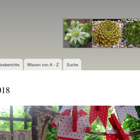
Direkt
zum
Inhalt
iseberichte
Wissen von A - Z
Suche
018