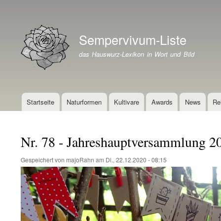
Benutzermenü
Sempervivum-Liste
Branding der Website
das Hauswurz-Lexikon in Wort und Bild
Startseite
Naturformen
Kultivare
Awards
News
Re
Hauptnavigation
Nr. 78 - Jahreshauptversammlung 2
Gespeichert von
majoRahn
am
Di., 22.12.2020 - 08:15