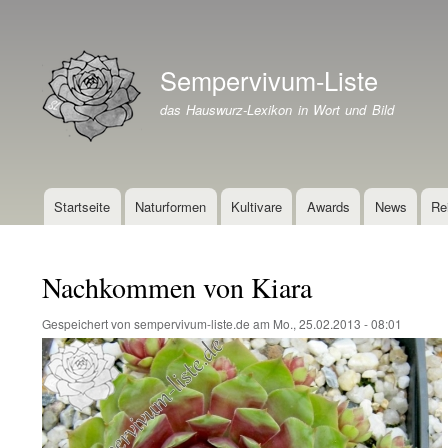
Benutzermenü
Sempervivum-Liste
Branding der Website
das Hauswurz-Lexikon in Wort und Bild
Startseite
Naturformen
Kultivare
Awards
News
Re
Hauptnavigation
Nachkommen von Kiara
Gespeichert von
sempervivum-liste.de
am
Mo., 25.02.2013 - 08:01