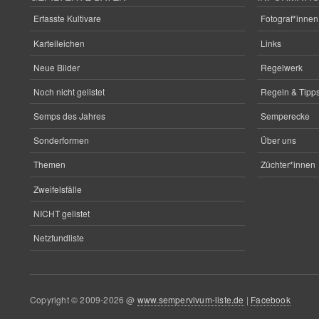
Erfasste Kultivare
Fotograf*innen
Karteileichen
Links
Neue Bilder
Regelwerk
Noch nicht gelistet
Regeln & Tipps
Semps des Jahres
Semperecke
Sonderformen
Über uns
Themen
Züchter*innen
Zweifelsfälle
NICHT gelistet
Netzfundliste
Copyright © 2009-2026 @
www.sempervivum-liste.de
|
Facebook