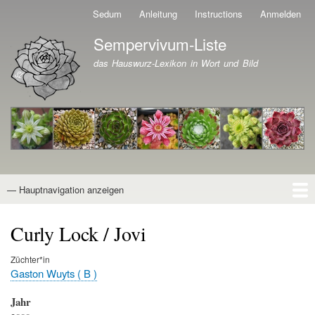
Direkt
Sedum
Anleitung
Instructions
Anmelden
Benutzermenü
zum
Sempervivum-Liste
Inhalt
Branding der Website
das Hauswurz-Lexikon in Wort und Bild
— Hauptnavigation anzeigen
Hauptnavigation
Startseite
Naturformen
Kultivare
Awards
News
Reiseberichte
Wissen von A - Z
Suche
Curly Lock / Jovi
Züchter*in
Gaston Wuyts ( B )
Jahr