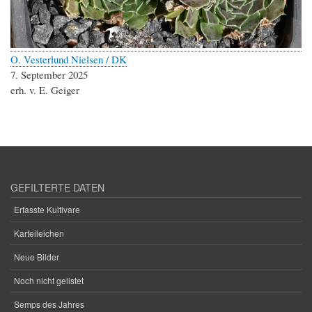
O. Vesterlund Nielsen / DK
7. September 2025
erh. v. E. Geiger
GEFILTERTE DATEN
Erfasste Kultivare
Karteileichen
Neue Bilder
Noch nicht gelistet
Semps des Jahres