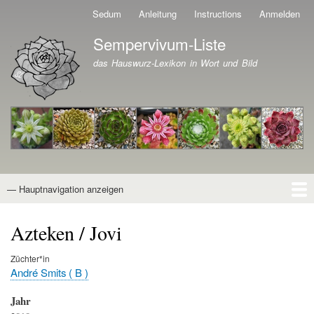
Direkt
Sedum
Anleitung
Instructions
Anmelden
Benutzermenü
zum
Sempervivum-Liste
Inhalt
Branding der Website
das Hauswurz-Lexikon in Wort und Bild
— Hauptnavigation anzeigen
Hauptnavigation
Startseite
Naturformen
Kultivare
Awards
News
Reiseberichte
Wissen von A - Z
Suche
Azteken / Jovi
Züchter*in
André Smits ( B )
Jahr