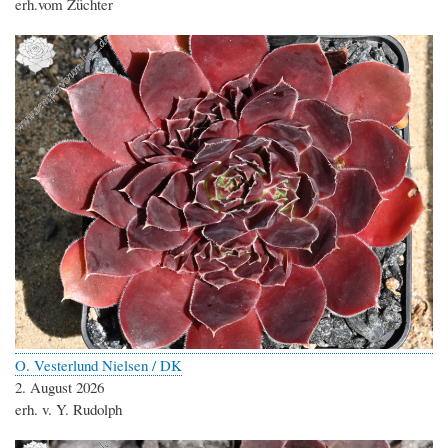
erh.vom Züchter
O. Vesterlund Nielsen / DK
2. August 2026
erh. v. Y. Rudolph