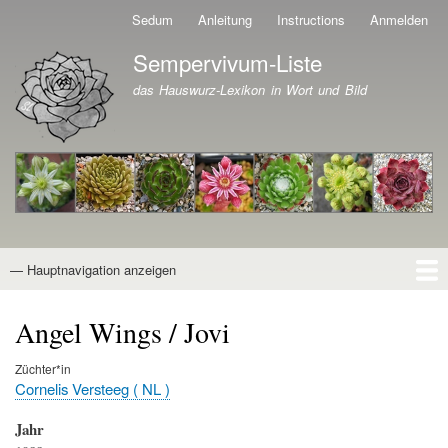
Direkt
Sedum
Anleitung
Instructions
Anmelden
Benutzermenü
zum
Sempervivum-Liste
Inhalt
Branding der Website
das Hauswurz-Lexikon in Wort und Bild
— Hauptnavigation anzeigen
Hauptnavigation
Startseite
Naturformen
Kultivare
Awards
News
Reiseberichte
Wissen von A - Z
Suche
Angel Wings / Jovi
Züchter*in
Cornelis Versteeg ( NL )
Jahr