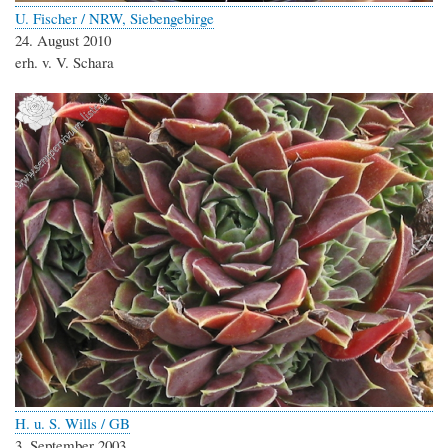
U. Fischer / NRW, Siebengebirge
24. August 2010
erh. v. V. Schara
H. u. S. Wills / GB
3. September 2003