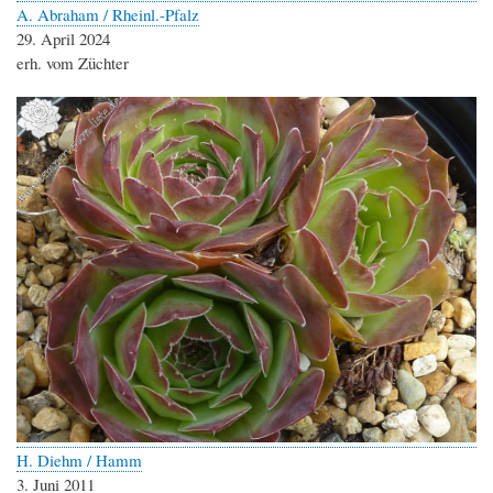
A. Abraham / Rheinl.-Pfalz
29. April 2024
erh. vom Züchter
H. Diehm / Hamm
3. Juni 2011