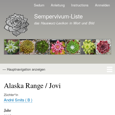
Direkt
Sedum
Anleitung
Instructions
Anmelden
Benutzermenü
zum
Sempervivum-Liste
Inhalt
Branding der Website
das Hauswurz-Lexikon in Wort und Bild
— Hauptnavigation anzeigen
Hauptnavigation
Startseite
Naturformen
Kultivare
Awards
News
Reiseberichte
Wissen von A - Z
Suche
Alaska Range / Jovi
Züchter*in
André Smits ( B )
Jahr