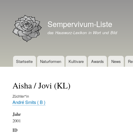
Benutzermenü
Sempervivum-Liste
Branding der Website
das Hauswurz-Lexikon in Wort und Bild
Startseite
Naturformen
Kultivare
Awards
News
Re
Hauptnavigation
Aisha / Jovi (KL)
Züchter*in
André Smits ( B )
Jahr
2001
ID