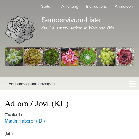
Direkt
Sedum
Anleitung
Instructions
Anmelden
Benutzermenü
zum
Sempervivum-Liste
Inhalt
Branding der Website
das Hauswurz-Lexikon in Wort und Bild
— Hauptnavigation anzeigen
Hauptnavigation
Startseite
Naturformen
Kultivare
Awards
News
Reiseberichte
Wissen von A - Z
Suche
Adiora / Jovi (KL)
Züchter*in
Martin Haberer ( D )
Jahr