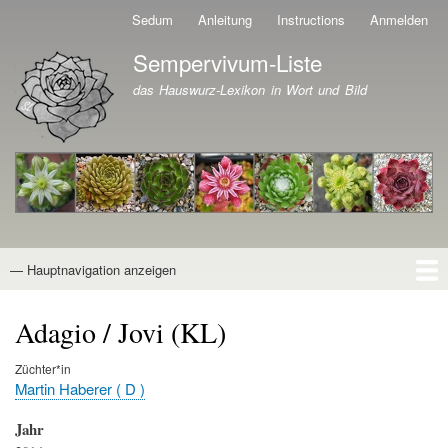
Direkt
Sedum
Anleitung
Instructions
Anmelden
Benutzermenü
zum
Sempervivum-Liste
Inhalt
Branding der Website
das Hauswurz-Lexikon in Wort und Bild
— Hauptnavigation anzeigen
Hauptnavigation
Startseite
Naturformen
Kultivare
Awards
News
Reiseberichte
Wissen von A - Z
Suche
Adagio / Jovi (KL)
Züchter*in
Martin Haberer ( D )
Jahr