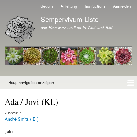
Direkt
Sedum
Anleitung
Instructions
Anmelden
Benutzermenü
zum
Sempervivum-Liste
Inhalt
Branding der Website
das Hauswurz-Lexikon in Wort und Bild
— Hauptnavigation anzeigen
Hauptnavigation
Startseite
Naturformen
Kultivare
Awards
News
Reiseberichte
Wissen von A - Z
Suche
Ada / Jovi (KL)
Züchter*in
André Smits ( B )
Jahr