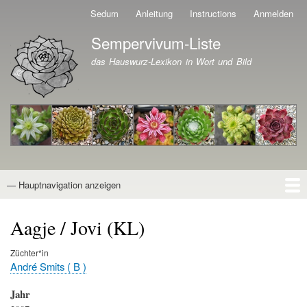
Direkt
Sedum
Anleitung
Instructions
Anmelden
Benutzermenü
zum
Sempervivum-Liste
Inhalt
Branding der Website
das Hauswurz-Lexikon in Wort und Bild
— Hauptnavigation anzeigen
Hauptnavigation
Startseite
Naturformen
Kultivare
Awards
News
Reiseberichte
Wissen von A - Z
Suche
Aagje / Jovi (KL)
Züchter*in
André Smits ( B )
Jahr