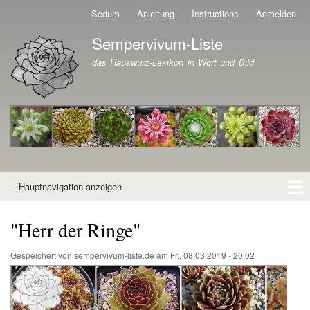
Direkt
Sedum
Anleitung
Instructions
Anmelden
Benutzermenü
zum
Sempervivum-Liste
Inhalt
Branding der Website
das Hauswurz-Lexikon in Wort und Bild
— Hauptnavigation anzeigen
Hauptnavigation
Startseite
Naturformen
Kultivare
Awards
News
Reiseberichte
Wissen von A - Z
Suche
"Herr der Ringe"
Gespeichert von
sempervivum-liste.de
am
Fr., 08.03.2019 - 20:02