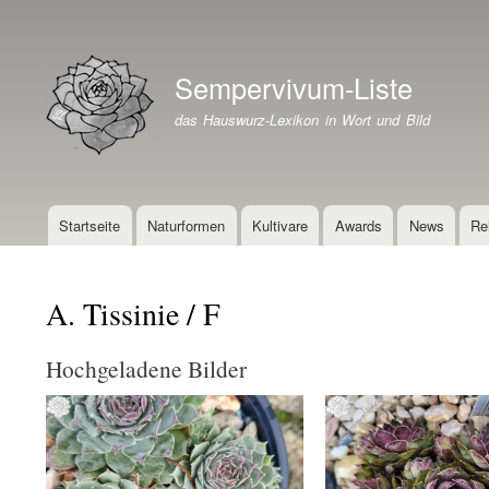
Benutzermenü
Sempervivum-Liste
Branding der Website
das Hauswurz-Lexikon in Wort und Bild
Startseite
Naturformen
Kultivare
Awards
News
Re
Hauptnavigation
A. Tissinie / F
Hochgeladene Bilder