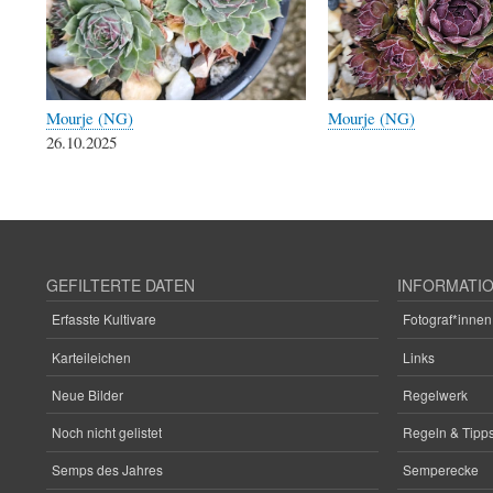
Mourje (NG)
Mourje (NG)
26.10.2025
GEFILTERTE DATEN
INFORMATI
Erfasste Kultivare
Fotograf*innen
Karteileichen
Links
Neue Bilder
Regelwerk
Noch nicht gelistet
Regeln & Tipps
Semps des Jahres
Semperecke