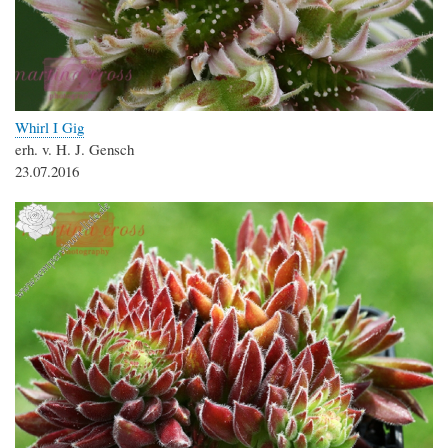
Whirl I Gig
erh. v. H. J. Gensch
23.07.2016