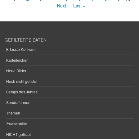
Seitennummerierung
Seite
Nächste
Next ›
Letzte
Last »
Seite
Seite
GEFILTERTE DATEN
Erfasste Kultivare
Karteileichen
Neue Bilder
Noch nicht gelistet
Semps des Jahres
Sonderformen
Themen
Zweifelsfälle
NICHT gelistet