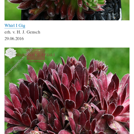
Whirl I Gig
erh. v. H. J. Gensch
29.06.2016