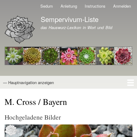
Direkt
Sedum
Anleitung
Instructions
Anmelden
Benutzermenü
zum
Sempervivum-Liste
Inhalt
Branding der Website
das Hauswurz-Lexikon in Wort und Bild
— Hauptnavigation anzeigen
Hauptnavigation
Startseite
Naturformen
Kultivare
Awards
News
Reiseberichte
Wissen von A - Z
Suche
M. Cross / Bayern
Hochgeladene Bilder