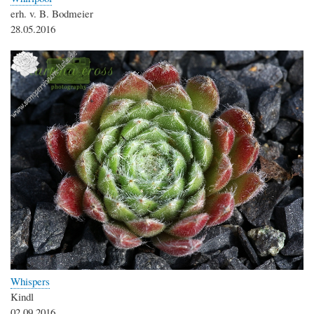
erh. v. B. Bodmeier
28.05.2016
Whispers
Kindl
02.09.2016