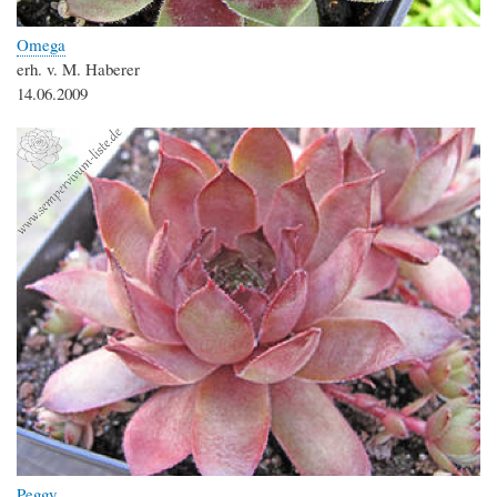
Omega
erh. v. M. Haberer
14.06.2009
Peggy