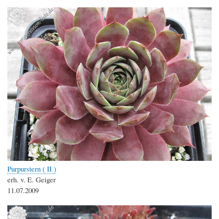
Purpurstern ( II )
erh. v. E. Geiger
11.07.2009