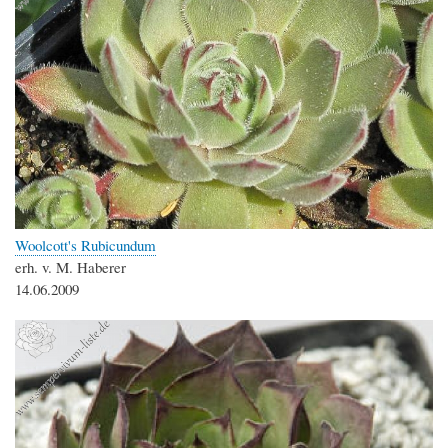
Woolcott's Rubicundum
erh. v. M. Haberer
14.06.2009