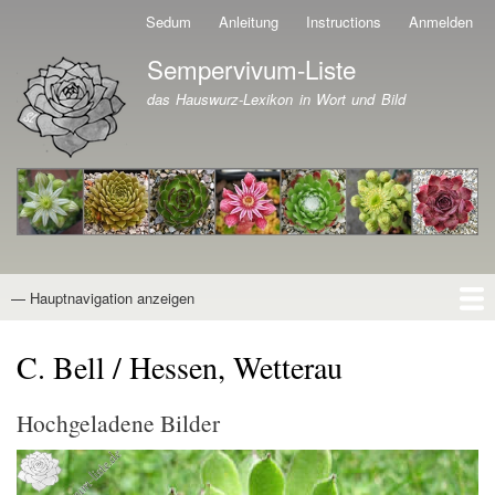
Direkt
Sedum
Anleitung
Instructions
Anmelden
Benutzermenü
zum
Sempervivum-Liste
Inhalt
Branding der Website
das Hauswurz-Lexikon in Wort und Bild
— Hauptnavigation anzeigen
Hauptnavigation
Startseite
Naturformen
Kultivare
Awards
News
Reiseberichte
Wissen von A - Z
Suche
C. Bell / Hessen, Wetterau
Hochgeladene Bilder