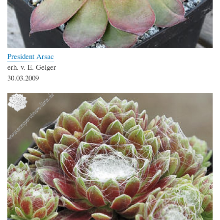
President Arsac
erh. v. E. Geiger
30.03.2009