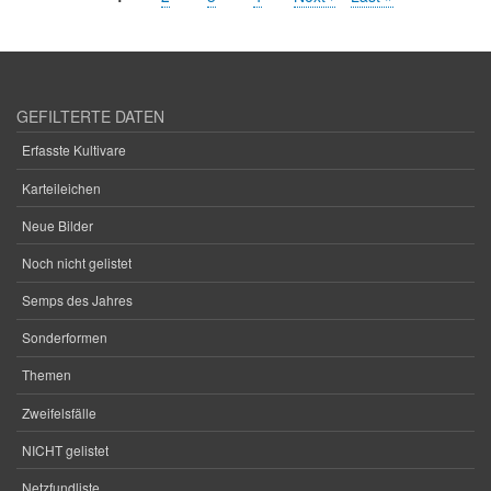
Seitennummerierung
Seite
Seite
Seite
GEFILTERTE DATEN
Erfasste Kultivare
Karteileichen
Neue Bilder
Noch nicht gelistet
Semps des Jahres
Sonderformen
Themen
Zweifelsfälle
NICHT gelistet
Netzfundliste