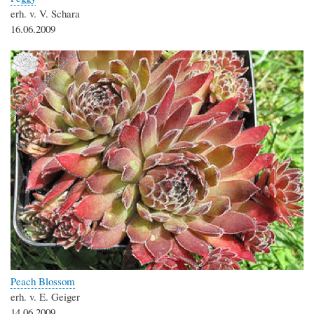
erh. v. V. Schara
16.06.2009
Peach Blossom
erh. v. E. Geiger
14.06.2009