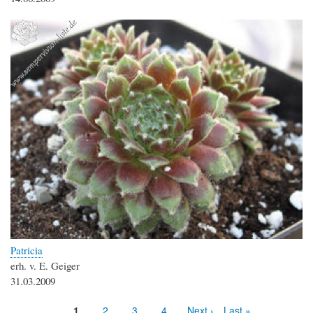
Patricia
erh. v. E. Geiger
31.03.2009
Aktuelle
1
Seite
2
Seite
3
Seite
4
Nächste
Next ›
Letzte
Last »