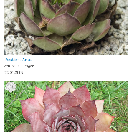
President Arsac
erh. v. E. Geiger
22.01.2009