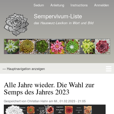
Direkt
Sedum
Anleitung
Instructions
Anmelden
Benutzermenü
zum
Sempervivum-Liste
Inhalt
Branding der Website
das Hauswurz-Lexikon in Wort und Bild
— Hauptnavigation anzeigen
Hauptnavigation
Startseite
Naturformen
Kultivare
Awards
News
Reiseberichte
Wissen von A - Z
Suche
Alle Jahre wieder. Die Wahl zur
Semps des Jahres 2023
Gespeichert von
Christian Hahn
am
Mi., 01.02.2023 - 21:05