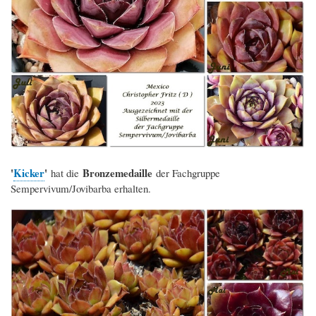
'
Kicker
'
Bronzemedaille
hat die
der Fachgruppe
Sempervivum/Jovibarba erhalten.