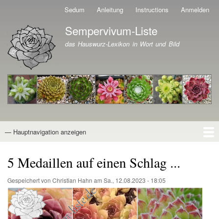
Direkt
Sedum
Anleitung
Instructions
Anmelden
Benutzermenü
zum
Sempervivum-Liste
Inhalt
Branding der Website
das Hauswurz-Lexikon in Wort und Bild
— Hauptnavigation anzeigen
Hauptnavigation
Startseite
Naturformen
Kultivare
Awards
News
Reiseberichte
Wissen von A - Z
Suche
5 Medaillen auf einen Schlag ...
Gespeichert von
Christian Hahn
am
Sa., 12.08.2023 - 18:05