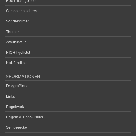
Noch nicht gelistet
Semps des Jahres
Sonderformen
Themen
Zweifelsfälle
NICHT gelistet
Netzfundliste
INFORMATIONEN
Fotograf*innen
Links
Regelwerk
Regeln & Tipps (Bilder)
Semperecke