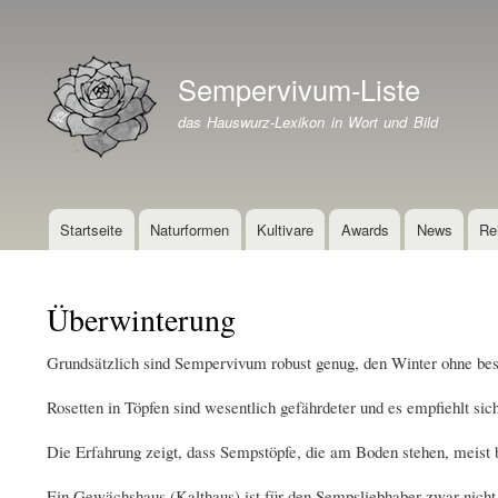
Benutzermenü
Sempervivum-Liste
Branding der Website
das Hauswurz-Lexikon in Wort und Bild
Startseite
Naturformen
Kultivare
Awards
News
Re
Hauptnavigation
Überwinterung
Grundsätzlich sind Sempervivum robust genug, den Winter ohne beso
Rosetten in Töpfen sind wesentlich gefährdeter und es empfiehlt sic
Die Erfahrung zeigt, dass Sempstöpfe, die am Boden stehen, meist 
Ein Gewächshaus (Kalthaus) ist für den Sempsliebhaber zwar nicht 