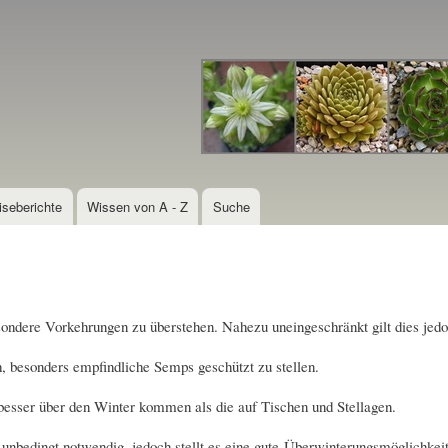
Direkt
zum
Inhalt
iseberichte
Wissen von A - Z
Suche
ndere Vorkehrungen zu überstehen. Nahezu uneingeschränkt gilt dies jedoc
h, besonders empfindliche Semps geschützt zu stellen.
besser über den Winter kommen als die auf Tischen und Stellagen.
unbedingt notwendig, jedoch stellt es eine gute Überwinterungsmöglichkeit