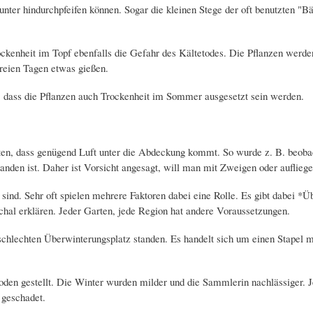
runter hindurchpfeifen können. Sogar die kleinen Stege der oft benutzten "
ockenheit im Topf ebenfalls die Gefahr des Kältetodes. Die Pflanzen werde
freien Tagen etwas gießen.
n, dass die Pflanzen auch Trockenheit im Sommer ausgesetzt sein werden.
n, dass genügend Luft unter die Abdeckung kommt. So wurde z. B. beobach
anden ist. Daher ist Vorsicht angesagt, will man mit Zweigen oder auflieg
r sind. Sehr oft spielen mehrere Faktoren dabei eine Rolle. Es gibt dabei 
schal erklären. Jeder Garten, jede Region hat andere Voraussetzungen.
schlechten Überwinterungsplatz standen. Es handelt sich um einen Stapel 
oden gestellt. Die Winter wurden milder und die Sammlerin nachlässiger. Je
 geschadet.