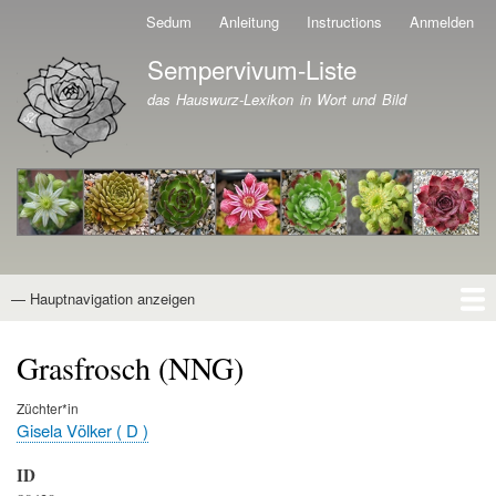
Direkt
Sedum
Anleitung
Instructions
Anmelden
Benutzermenü
zum
Sempervivum-Liste
Inhalt
Branding der Website
das Hauswurz-Lexikon in Wort und Bild
— Hauptnavigation anzeigen
Hauptnavigation
Startseite
Naturformen
Kultivare
Awards
News
Reiseberichte
Wissen von A - Z
Suche
Grasfrosch (NNG)
Züchter*in
Gisela Völker ( D )
ID